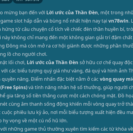
o mừng bạn đến với
Lời ước của Thần Đèn
, một trong nh
 game slot hấp dẫn và bùng nổ nhất hiện nay tại
vn78wln
. 
 hứng từ câu chuyện cổ tích về chiếc đèn thần huyền bí, tr
i này không chỉ mang đến một không gian giải trí đậm chất
ng Đông mà còn mở ra cơ hội giành được những phần thư
ng lồ cho người chơi.
mặt lối chơi,
Lời ước của Thần Đèn
sở hữu cơ chế quay độc
 với các biểu tượng quý giá như vàng, đá quý và hình ảnh T
 quyền năng. Điểm nhấn đặc biệt nằm ở các
vòng quay mi
 (Free Spins)
và tính năng nhân hệ số thưởng, giúp người c
thể gia tăng số tiền thắng cược một cách chóng mặt. Đồ họ
 nét cùng âm thanh sống động khiến mỗi vòng quay trở th
 cuộc phiêu lưu kỳ ảo, nơi mỗi biểu tượng xuất hiện đều m
o hy vọng về một cú nổ hũ lớn.
 với những game thủ thường xuyên tìm kiếm các từ khóa về