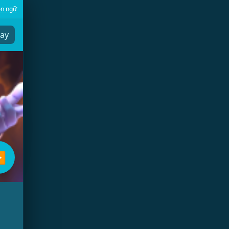
n ngữ
ay
▶