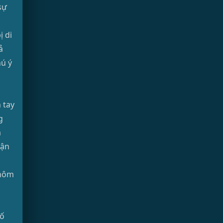
sự
ị di
ả
hú ý
 tay
g
à
hận
 hôm
số