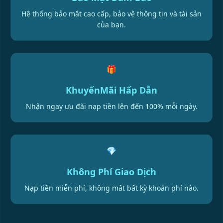
Hệ thống bảo mật cao cấp, bảo vệ thông tin và tài sản
của bạn.
🎁
KhuyếnMãi Hấp Dẫn
Nhận ngay ưu đãi nạp tiền lên đến 100% mỗi ngày.
💎
Không Phí Giao Dịch
Nạp tiền miễn phí, không mất bất kỳ khoản phí nào.