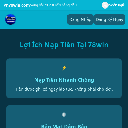
vn78wln.com
Sòng bài trực tuyến hàng đầu
Ngôn ngữ
Đăng Nhập
Đăng Ký Ngay
Lợi Ích Nạp Tiền Tại 78wln
⚡
Nạp Tiền Nhanh Chóng
Tiền được ghi có ngay lập tức, không phải chờ đợi.
🛡️
Bảo Mật Đảm Bảo