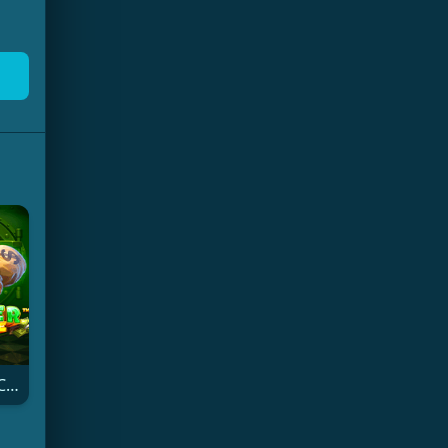
Cuộc Tấn Công Của Cướp