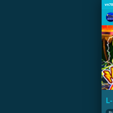
vn7
L
Pr