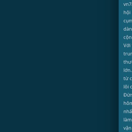
vn7
hội
cụm
dàn
cộn
Với
tru
thư
lớn
từ 
lôi 
Đừn
hôm
nhấ
làm
vận