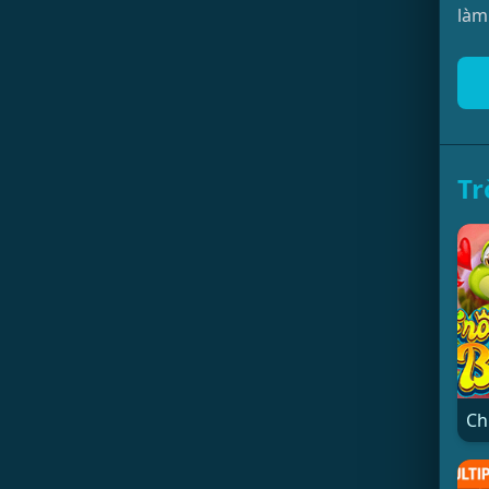
làm
Tr