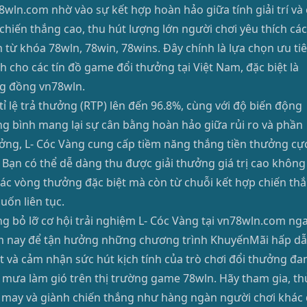
8wln.com nhờ vào sự kết hợp hoàn hảo giữa tính giải trí và
 chiến thắng cao, thu hút lượng lớn người chơi yêu thích các
 từ khóa 78wln, 78win, 78wins. Đây chính là lựa chọn ưu ti
h cho các tín đồ game đổi thưởng tại Việt Nam, đặc biệt là
g đồng vn78wln.
 tỉ lệ trả thưởng (RTP) lên đến 96.8%, cùng với độ biến động
ng bình mang lại sự cân bằng hoàn hảo giữa rủi ro và phần
ởng, L- Cóc Vàng cung cấp tiềm năng thắng tiền thưởng cự
. Bạn có thể dễ dàng thu được giải thưởng giá trị cao không
các vòng thưởng đặc biệt mà còn từ chuỗi kết hợp chiến th
cuốn liên tục.
g bỏ lỡ cơ hội trải nghiệm L- Cóc Vàng tại vn78wln.com ng
 nay để tận hưởng những chương trình KhuyếnMãi hấp d
t và cảm nhận sức hút kịch tính của trò chơi đổi thưởng đa
 mưa làm gió trên thị trường game 78wln. Hãy tham gia, th
 may và giành chiến thắng như hàng ngàn người chơi khác