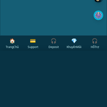
🏠
💳
🎧
💎
🎧
TrangChủ
Support
Deposit
KhuyếnMãi
HỗTrợ
✕
Select Language
🇻🇳
✓
Vietnamese
King Kong Phi thường - Trò chơi
⚙️
hấp dẫn tại vn78wln.com