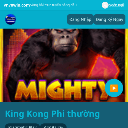
vn78wln.com
Sòng bài trực tuyến hàng đầu
Ngôn ngữ
Đăng Nhập
Đăng Ký Ngay
▶
King Kong Phi thường
Pragmatic Play
RTP 97.2%