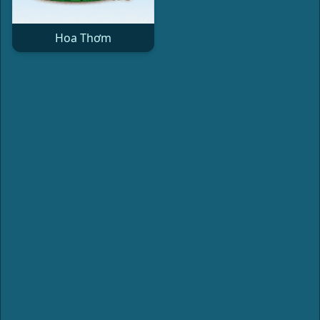
Hoa Thơm