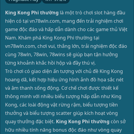
King Kong Phi thường
là một trò chơi slot hàng đầu
hiện có tại vn78wln.com, mang đến trải nghiệm chơi
game độc đáo và hấp dẫn dành cho các game thủ Việt
Nam. Khám phá King Kong Phi thường tại
vn78wln.com, chơi vui, thắng lớn, trải nghiệm độc đáo
cùng 78wln, 78win, 78wins sẽ giúp bạn tận hưởng
từng khoảnh khắc hồi hộp và đầy thú vị.
Trò chơi có giao diện ấn tượng với chủ đề King Kong
hoang dã, kết hợp hiệu ứng hình ảnh đồ họa sắc nét
và âm thanh sống động. Cơ chế chơi được thiết kế
thông minh với nhiều biểu tượng hấp dẫn như King
Kong, các loài động vật rừng rậm, biểu tượng tiền
thưởng và biểu tượng scatter giúp kích hoạt vòng
quay thưởng đặc biệt.
King Kong Phi thường
còn sở
hữu nhiều tính năng bonus độc đáo như vòng quay