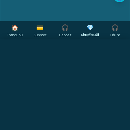
🏠
💳
🎧
💎
🎧
TrangChủ
Support
Deposit
KhuyếnMãi
HỗTrợ
✕
Select Language
🇻🇳
✓
Vietnamese
Cướp Kho Báu Hấp Dẫn tại
⚙️
vn78wln.com - Trải Nghiệm Đỉnh
Cao
RTP
Volatility
96.7%
Rất Cao ⚡⚡⚡⚡⚡