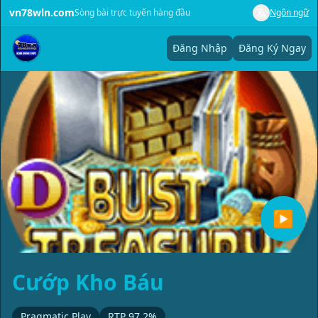
vn78wln.com
Sòng bài trực tuyến hàng đầu
Ngôn ngữ
Đăng Nhập
Đăng Ký Ngay
▶
Cướp Kho Báu
Pragmatic Play
RTP 97.2%