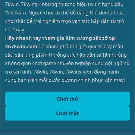
78win, 78wins – những thương hiệu uy tín hàng đầu
Việt Nam. Người chơi có thể dễ dàng thử demo hoặc
chơi thật để trải nghiệm trọn vẹn sức hấp dẫn từ trò
chơi này.
Hãy nhanh tay tham gia Kim cương sặc sỡ tại
vn78wln.com
để khám phá thế giới giải trí đầy màu
sắc, săn lùng phần thưởng cực hấp dẫn và tận hưởng
không gian chơi game chuyên nghiệp cùng đội ngũ hỗ
trợ tận tình. 78wln, 78win, 78wins luôn đồng hành
cùng bạn trên mỗi bước đường chinh phục vận may!
Chơi thử
Chơi thật