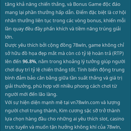
tăng khả năng chiến thắng, và Bonus Game độc đáo
mang lại phần thưởng hấp dẫn. Điểm đặc biệt là cơ hội
nhân thưởng liên tục trong các vòng bonus, khiến mỗi
lần quay đều đầy phấn khích và tiềm năng trúng giải
lớn.
Được yêu thích bởi cộng đồng 78wln, game không chỉ
sở hữu đồ họa đẹp mắt mà còn có tỷ lệ hoàn trả (RTP)
lên đến
96.8%
, nằm trong khoảng lý tưởng giúp người
chơi duy trì tỷ lệ chiến thắng tốt. Tính biến động trung
bình đảm bảo cân bằng giữa tần suất thắng và giá trị
giải thưởng, phù hợp với nhiều phong cách chơi từ
người mới đến lão làng.
Với sự hiện diện mạnh mẽ tại vn78wln.com và lượng
người chơi trung thành, Kim cương sặc sỡ trở thành
lựa chọn hàng đầu cho những ai yêu thích slot, casino
trực tuyến và muốn tận hưởng không khí của 78wln,